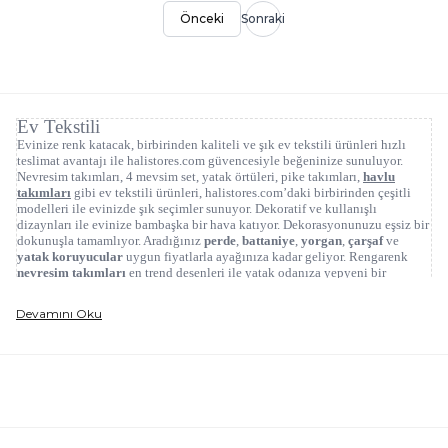
Önceki
Sonraki
Ev Tekstili
Evinize renk katacak, birbirinden kaliteli ve şık ev tekstili ürünleri hızlı
teslimat avantajı ile halistores.com güvencesiyle beğeninize sunuluyor.
Nevresim takımları, 4 mevsim set, yatak örtüleri, pike takımları,
havlu
takımları
gibi ev tekstili ürünleri, halistores.com’daki birbirinden çeşitli
modelleri ile evinizde şık seçimler sunuyor. Dekoratif ve kullanışlı
dizaynları ile evinize bambaşka bir hava katıyor. Dekorasyonunuzu eşsiz bir
dokunuşla tamamlıyor. Aradığınız
perde
,
battaniye
,
yorgan
,
çarşaf
ve
yatak koruyucular
uygun fiyatlarla ayağınıza kadar geliyor. Rengarenk
nevresim takımları
en trend desenleri ile yatak odanıza yepyeni bir
atmosfer getiriyor. Bahar ve yaz aylarının olmazsa olmazı
pike takımları
,
keyifli ve rahat bir uyku sunarken şıklıkları ile göz kamaştırıyor. Her
Devamını Oku
mevsimde tercih edebileceğiniz
4 mevsim set
ürünleri soğuk havalarda
yorgan ile sıcak havalarda
pike
gibi kullanılarak fonksiyonel bir konfora
olanak tanıyor. Saten
yatak örtüleri
, yatağınızı korurken şıklığından ödün
vermeyenlerin vazgeçilmezi oluyor. Antibakteriyel
silikon yastık
, hijyenik
bir uykuya imkan sağlıyor.
Bambu havlu
takımları, gözenekli formu
sayesinde pamuğa kıyasla ıslaklığı çok daha kolay hapsediyor.
Yatak
koruyucu
ve
alez
, yatağınızı mikroplardan ve kirden koruyarak sağlıklı bir
uyku deneyimi sunuyor.