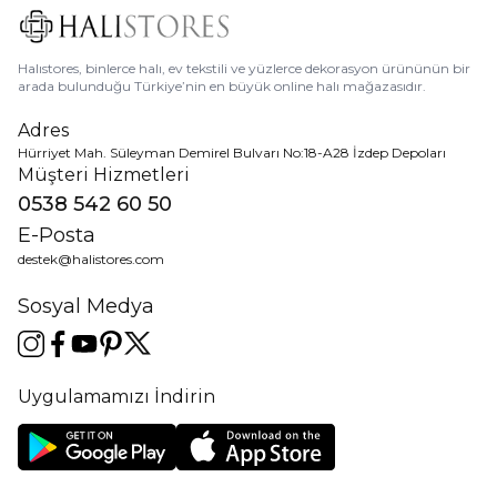
Ev dekorunuza en çok yakışacak, zevkinize uygun
ev tekstili
ürünlerine,
halistores.com’un sunduğu ayrıcalıklı ödeme seçenekleri, 100 TL üzeri
alışverişe ücretsiz kargo, ücretsiz iade ve değişim avantajlarıyla kolayca
Halıstores, binlerce halı, ev tekstili ve yüzlerce dekorasyon ürününün bir
sahip olmak için sayfamızı inceleyebilir, beğendiğiniz ürünü hemen
arada bulunduğu Türkiye’nin en büyük online halı mağazasıdır.
sepetinize ekleyebilirsiniz.
Adres
Hürriyet Mah. Süleyman Demirel Bulvarı No:18-A28 İzdep Depoları
Müşteri Hizmetleri
0538 542 60 50
E-Posta
destek@halistores.com
Sosyal Medya
Uygulamamızı İndirin