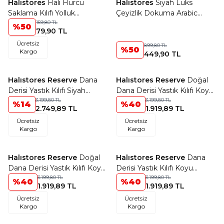
Halıstores
Halı Hurcu
Halıstores
Siyah Lüks
Favorilere Ekle
Favorilere Ekle
Saklama Kılıfı Yolluk
Çeyizlik Dokuma Arabic
(32x93cm) Hava Geçiren-
159,80
TL
Seccade
%
50
79,90
TL
Pvc Pencereli-Sağlam
Ücretsiz
Kumaşlı Siyah
899,80
TL
%
50
Kargo
449,90
TL
Ücretsiz Kargo
Halıstores Reserve
Dana
Halıstores Reserve
Doğal
Favorilere Ekle
Favorilere Ekle
Derisi Yastık Kılıfı Siyah
Dana Derisi Yastık Kılıfı Koyu
Beyaz
3.199,80
TL
Kahve
3.199,80
TL
%
14
%
40
2.749,89
TL
1.919,89
TL
Ücretsiz
Ücretsiz
Kargo
Kargo
Halıstores Reserve
Doğal
Halıstores Reserve
Dana
Favorilere Ekle
Favorilere Ekle
Dana Derisi Yastık Kılıfı Koyu
Derisi Yastık Kılıfı Koyu
Kahve Geçişli
3.199,80
TL
Kahve Geçişli
3.199,80
TL
%
40
%
40
1.919,89
TL
1.919,89
TL
Ücretsiz
Ücretsiz
Kargo
Kargo