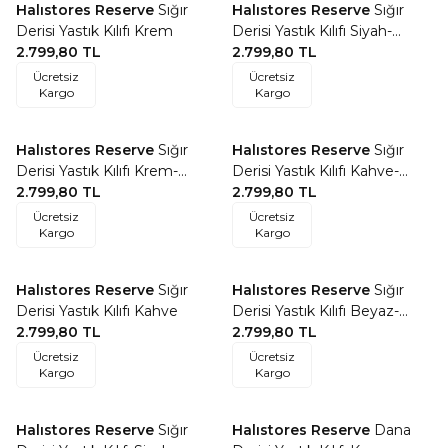
Halıstores Reserve
Sığır
Halıstores Reserve
Sığır
Favorilere Ekle
Favorilere Ekle
Derisi Yastık Kılıfı Krem
Derisi Yastık Kılıfı Siyah-
2.799,80
TL
Beyaz
2.799,80
TL
Ücretsiz
Ücretsiz
Kargo
Kargo
Halıstores Reserve
Sığır
Halıstores Reserve
Sığır
Favorilere Ekle
Favorilere Ekle
Derisi Yastık Kılıfı Krem-
Derisi Yastık Kılıfı Kahve-
Kahve
2.799,80
TL
Krem
2.799,80
TL
Ücretsiz
Ücretsiz
Kargo
Kargo
Halıstores Reserve
Sığır
Halıstores Reserve
Sığır
Favorilere Ekle
Favorilere Ekle
Derisi Yastık Kılıfı Kahve
Derisi Yastık Kılıfı Beyaz-
2.799,80
TL
Kahve
2.799,80
TL
Ücretsiz
Ücretsiz
Kargo
Kargo
Halıstores Reserve
Sığır
Halıstores Reserve
Dana
Favorilere Ekle
Favorilere Ekle