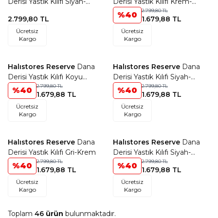
Derisi Yastık Kılıfı Siyah-
Derisi Yastık Kılıfı Krem-
Kahve
Kahve
2.799,80
TL
%
40
2.799,80
TL
1.679,88
TL
Ücretsiz
Ücretsiz
Kargo
Kargo
Halıstores Reserve
Dana
Halıstores Reserve
Dana
Favorilere Ekle
Favorilere Ekle
Derisi Yastık Kılıfı Koyu
Derisi Yastık Kılıfı Siyah-
Kahve-Krem
2.799,80
TL
Kahve
2.799,80
TL
%
40
%
40
1.679,88
TL
1.679,88
TL
Ücretsiz
Ücretsiz
Kargo
Kargo
Halıstores Reserve
Dana
Halıstores Reserve
Dana
Favorilere Ekle
Favorilere Ekle
Derisi Yastık Kılıfı Gri-Krem
Derisi Yastık Kılıfı Siyah-
2.799,80
TL
Beyaz
2.799,80
TL
%
40
%
40
1.679,88
TL
1.679,88
TL
Ücretsiz
Ücretsiz
Kargo
Kargo
Toplam
46
ürün
bulunmaktadır.