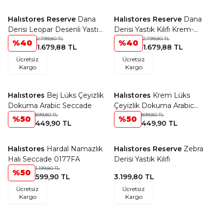
Halıstores Reserve
Dana
Halıstores Reserve
Dana
Favorilere Ekle
Favorilere Ekle
Derisi Leopar Desenli Yastık
Derisi Yastık Kılıfı Krem-
Kılıfı
2.799,80
TL
Kahve Geçişli
2.799,80
TL
%
40
%
40
1.679,88
TL
1.679,88
TL
Ücretsiz
Ücretsiz
Kargo
Kargo
Halıstores
Bej Lüks Çeyizlik
Halıstores
Krem Lüks
Favorilere Ekle
Favorilere Ekle
Dokuma Arabic Seccade
Çeyizlik Dokuma Arabic
899,80
TL
Seccade
899,80
TL
%
50
%
50
449,90
TL
449,90
TL
Halıstores
Hardal Namazlık
Halıstores Reserve
Zebra
Favorilere Ekle
Favorilere Ekle
Halı Seccade 0177FA
Derisi Yastık Kılıfı
1.199,80
TL
%
50
599,90
TL
3.199,80
TL
Ücretsiz
Ücretsiz
Kargo
Kargo