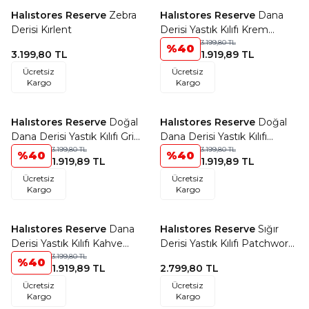
Halıstores Reserve
Zebra
Halıstores Reserve
Dana
Favorilere Ekle
Favorilere Ekle
Derisi Kırlent
Derisi Yastık Kılıfı Krem
Kahve Tonları Geçişli
3.199,80
TL
%
40
3.199,80
TL
1.919,89
TL
Ücretsiz
Ücretsiz
Kargo
Kargo
Halıstores Reserve
Doğal
Halıstores Reserve
Doğal
Favorilere Ekle
Favorilere Ekle
Dana Derisi Yastık Kılıfı Gri
Dana Derisi Yastık Kılıfı
Krem
3.199,80
TL
Krem-Kahve Geçişli
3.199,80
TL
%
40
%
40
1.919,89
TL
1.919,89
TL
Ücretsiz
Ücretsiz
Kargo
Kargo
Halıstores Reserve
Dana
Halıstores Reserve
Sığır
Favorilere Ekle
Favorilere Ekle
Derisi Yastık Kılıfı Kahve
Derisi Yastık Kılıfı Patchwork
Krem Geçişli
3.199,80
TL
Krem Kahve
%
40
1.919,89
TL
2.799,80
TL
Ücretsiz
Ücretsiz
Kargo
Kargo