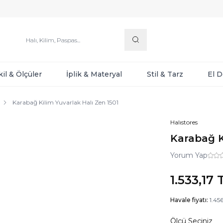
kil & Ölçüler
İplik & Materyal
Stil & Tarz
El 
Karabağ Kilim Yuvarlak Halı Zen 1501
Halıstores
Karabağ K
Yorum Yap
1.533,17
T
Havale fiyatı:
1.456
Ölçü Seçiniz