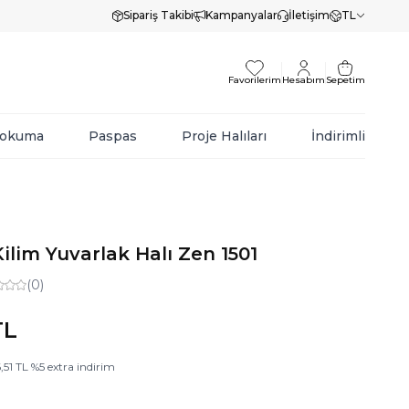
Sipariş Takibi
Kampanyalar
İletişim
TL
Favorilerim
Hesabım
Sepetim
Dokuma
Paspas
Proje Halıları
İndirimli
ilim Yuvarlak Halı Zen 1501
(0)
L
,51
TL
%
5
extra indirim