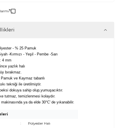
Alarmı
likleri
lyester - % 25 Pamuk
iyah -Kırmızı - Yeşil - Pembe -Sarı
 : 4 mm
 ince yazlık halı
tüy bırakmaz.
Pamuk ve Kaymaz tabanlı
askı tekniği ile üretilmiştir.
peksi dokuya sahip olup,yumuşacıktır.
ke tutmaz, temizlenmesi kolaydır.
makinasında ya da elde 30°C' de yıkanabilir.
eleri
:
Polyester Halı