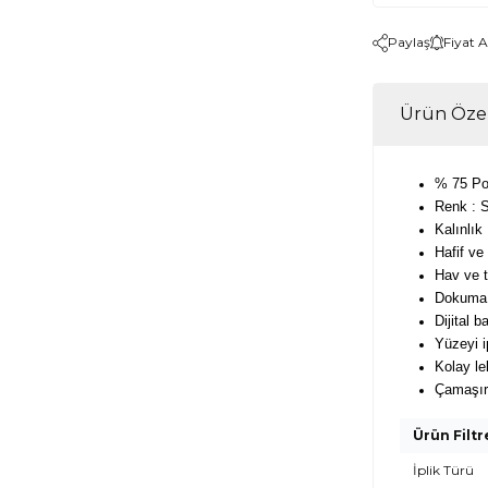
Paylaş
Fiyat 
Ürün Özel
% 75 Po
Renk : S
Kalınlık
Hafif ve
Hav ve 
Dokuma 
Dijital b
Yüzeyi i
Kolay le
Çamaşır 
Ürün Filtr
İplik Türü