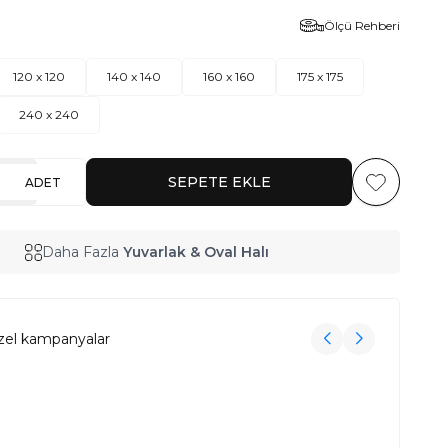
Ölçü Rehberi
120 x 120
140 x 140
160 x 160
175 x 175
240 x 240
SEPETE EKLE
ADET
Favoriye Ekl
Daha Fazla
Yuvarlak & Oval Halı
zel kampanyalar
3000₺ Üzeri Alışverişe Havlu Hediye!
3000₺ Üzeri Alışverişe Havlu Hediye!