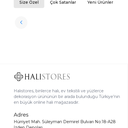
Size Özel
Çok Satanlar
Yeni Ürünler
Tükendi
Halıstores
Antrasit Peluş Yıkanabilir Halı
Favorilere Ekle
3.909,80
TL
Halıstores, binlerce halı, ev tekstili ve yüzlerce
dekorasyon ürününün bir arada bulunduğu Türkiye’nin
en büyük online halı mağazasıdır.
Adres
Hürriyet Mah. Süleyman Demirel Bulvarı No:18-A28
İzdep Depoları