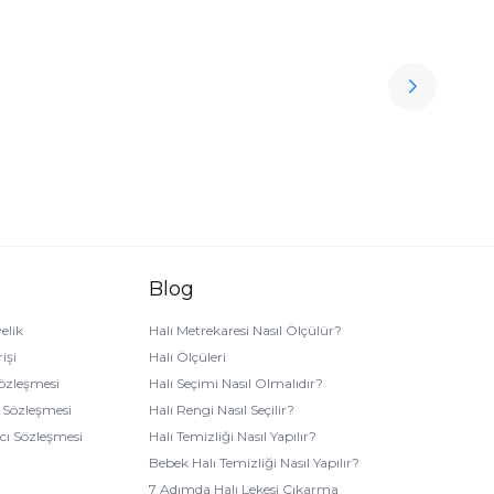
İvi
F
Ücretsiz
7.
Kargo
Blog
elik
Halı Metrekaresi Nasıl Ölçülür?
işi
Halı Ölçüleri
Sözleşmesi
Halı Seçimi Nasıl Olmalıdır?
k Sözleşmesi
Halı Rengi Nasıl Seçilir?
ıcı Sözleşmesi
Halı Temizliği Nasıl Yapılır?
Bebek Halı Temizliği Nasıl Yapılır?
7 Adımda Halı Lekesi Çıkarma