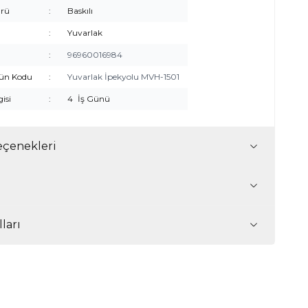
rü
:
Baskılı
:
Yuvarlak
:
96960016984
rün Kodu
:
Yuvarlak İpekyolu MVH-1501
gisi
:
4
İş Günü
çenekleri
ları