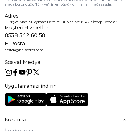
arada bulunduğu Türkiye’nin en büyük online halı mağazasıdır.
Adres
Hürriyet Mah. Süleyman Demirel Bulvarı No:18-A28 İzdep Depoları
Müşteri Hizmetleri
0538 542 60 50
E-Posta
destek@halistores.com
Sosyal Medya
Uygulamamızı İndirin
Kurumsal
İnsan Kaynakları