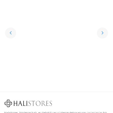
Hediye Halı Seçiminde Dikkat Edilmesi Gerekenler
Söz konusu sevdiklere hediye almak olunca kişisel aksesuarlar oldukça
revaçta. Ancak bu aksesuarların oldukça klişe olabileceğini söylemek de
mümkün. Peki sevdikleriniz için özel, sıra dışı, her daim kullanılabilen,
uzun ömürlü ve işlevsel bir hediye seçmek istemez misiniz? İşte bu
noktada halı çeşitleri oldukça iyi bir seçenek olur.
Devamını Oku
Halıstores, binlerce halı, ev tekstili ve yüzlerce dekorasyon ürününün bir