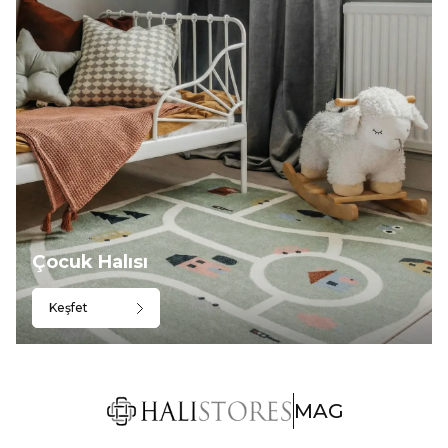
Çocuk Halısı
Keşfet
MAG