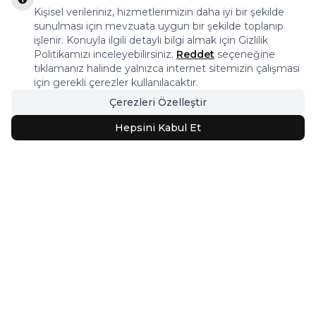
Kişisel verileriniz, hizmetlerimizin daha iyi bir şekilde
sunulması için mevzuata uygun bir şekilde toplanıp
işlenir. Konuyla ilgili detaylı bilgi almak için Gizlilik
Politikamızı inceleyebilirsiniz.
Reddet
seçeneğine
tıklamanız halinde yalnızca internet sitemizin çalışması
için gerekli çerezler kullanılacaktır.
Çerezleri Özelleştir
Hediye Halı Seçiminde Dikkat Edilmesi Gerekenler
Söz konusu sevdiklere hediye almak olunca kişisel aksesuarlar oldukça
Hepsini Kabul Et
revaçta. Ancak bu aksesuarların oldukça klişe olabileceğini söylemek de
mümkün. Peki sevdikleriniz için özel, sıra dışı, her daim kullanılabilen,
uzun ömürlü ve işlevsel bir hediye seçmek istemez misiniz? İşte bu
noktada halı çeşitleri oldukça iyi bir seçenek olur.
Devamını Oku
Halıstores, binlerce halı, ev tekstili ve yüzlerce dekorasyon ürününün bir
arada bulunduğu Türkiye’nin en büyük online halı mağazasıdır.