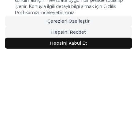
sunulması için mevzuata uygun bir şekilde toplanıp
işlenir. Konuyla ilgili detaylı bilgi almak için Gizlilik
Politikamızı inceleyebilirsiniz.
Çerezleri Özelleştir
Hepsini Reddet
Hepsini Kabul Et
Çocuk Halısı
Keşfet
MAG