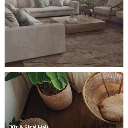
Keşfet
Jüt & Sisal Halı