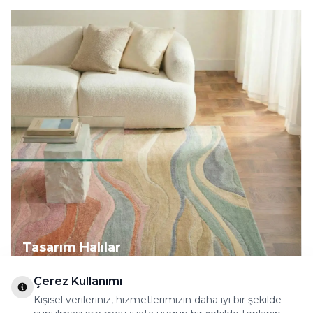
Tasarım Halılar
Keşfet
Çerez Kullanımı
Kişisel verileriniz, hizmetlerimizin daha iyi bir şekilde