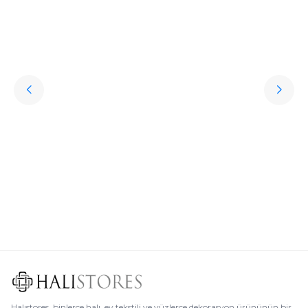
Hediye Halı Seçiminde Dikkat Edilmesi Gerekenler
Söz konusu sevdiklere hediye almak olunca kişisel aksesuarlar oldukça
revaçta. Ancak bu aksesuarların oldukça klişe olabileceğini söylemek de
mümkün. Peki sevdikleriniz için özel, sıra dışı, her daim kullanılabilen,
uzun ömürlü ve işlevsel bir hediye seçmek istemez misiniz? İşte bu
noktada halı çeşitleri oldukça iyi bir seçenek olur.
Devamını Oku
Halıstores, binlerce halı, ev tekstili ve yüzlerce dekorasyon ürününün bir