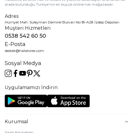
arada bulunduğu Türkiye’nin en büyük online halı mağazasıdır.
Adres
Hürriyet Mah. Süleyman Demirel Bulvarı No:18-A28 İzdep Depoları
Müşteri Hizmetleri
0538 542 60 50
E-Posta
destek@halistores.com
Sosyal Medya
Uygulamamızı İndirin
Kurumsal
İnsan Kaynakları