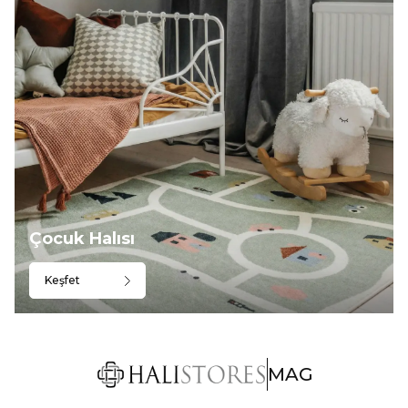
Çocuk Halısı
Keşfet
MAG