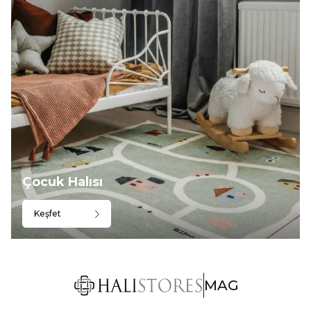
Çocuk Halısı
Keşfet
MAG