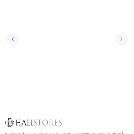
Hediye Halı Seçiminde Dikkat Edilmesi Gerekenler
Söz konusu sevdiklere hediye almak olunca kişisel aksesuarlar oldukça
revaçta. Ancak bu aksesuarların oldukça klişe olabileceğini söylemek de
mümkün. Peki sevdikleriniz için özel, sıra dışı, her daim kullanılabilen,
uzun ömürlü ve işlevsel bir hediye seçmek istemez misiniz? İşte bu
noktada halı çeşitleri oldukça iyi bir seçenek olur.
Devamını Oku
Halıstores, binlerce halı, ev tekstili ve yüzlerce dekorasyon ürününün bir