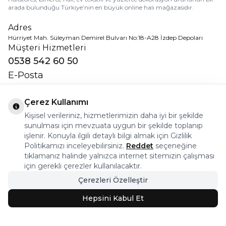
arada bulunduğu Türkiye’nin en büyük online halı mağazasıdır.
Adres
Hürriyet Mah. Süleyman Demirel Bulvarı No:18-A28 İzdep Depoları
Müşteri Hizmetleri
0538 542 60 50
E-Posta
destek@halistores.com
Çerez Kullanımı
Sosyal Medya
Kişisel verileriniz, hizmetlerimizin daha iyi bir şekilde
sunulması için mevzuata uygun bir şekilde toplanıp
işlenir. Konuyla ilgili detaylı bilgi almak için Gizlilik
Politikamızı inceleyebilirsiniz.
Reddet
seçeneğine
Uygulamamızı İndirin
tıklamanız halinde yalnızca internet sitemizin çalışması
için gerekli çerezler kullanılacaktır.
Çerezleri Özelleştir
Hepsini Kabul Et
Kurumsal
İnsan Kaynakları