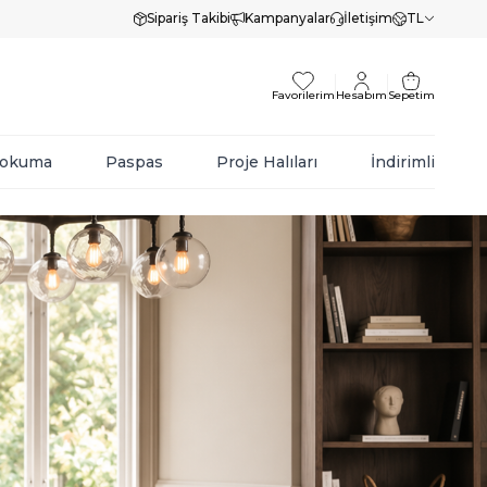
Sipariş Takibi
Kampanyalar
İletişim
TL
Favorilerim
Hesabım
Sepetim
Dokuma
Paspas
Proje Halıları
İndirimli