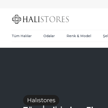
Tüm Halılar
Odalar
Renk & Model
Şe
Halıstores