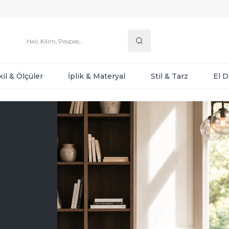
kil & Ölçüler
İplik & Materyal
Stil & Tarz
El 