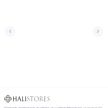
Hediye Halı Seçiminde Dikkat Edilmesi Gerekenler
Söz konusu sevdiklere hediye almak olunca kişisel aksesuarlar oldukça
revaçta. Ancak bu aksesuarların oldukça klişe olabileceğini söylemek de
mümkün. Peki sevdikleriniz için özel, sıra dışı, her daim kullanılabilen,
uzun ömürlü ve işlevsel bir hediye seçmek istemez misiniz? İşte bu
noktada halı çeşitleri oldukça iyi bir seçenek olur.
Devamını Oku
Halıstores, binlerce halı, ev tekstili ve yüzlerce dekorasyon ürününün bir