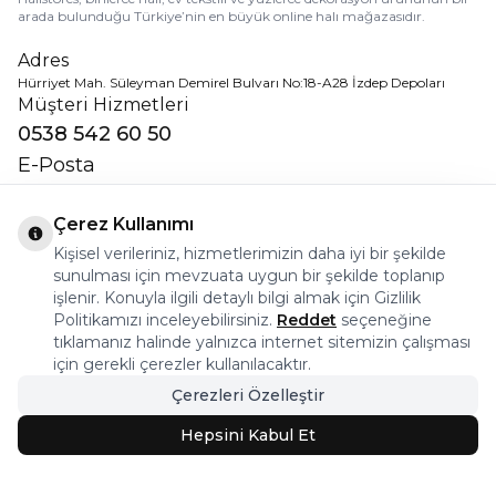
arada bulunduğu Türkiye’nin en büyük online halı mağazasıdır.
Adres
Hürriyet Mah. Süleyman Demirel Bulvarı No:18-A28 İzdep Depoları
Müşteri Hizmetleri
0538 542 60 50
E-Posta
destek@halistores.com
Çerez Kullanımı
Sosyal Medya
Kişisel verileriniz, hizmetlerimizin daha iyi bir şekilde
sunulması için mevzuata uygun bir şekilde toplanıp
işlenir. Konuyla ilgili detaylı bilgi almak için Gizlilik
Politikamızı inceleyebilirsiniz.
Reddet
seçeneğine
Uygulamamızı İndirin
tıklamanız halinde yalnızca internet sitemizin çalışması
için gerekli çerezler kullanılacaktır.
Çerezleri Özelleştir
Hepsini Kabul Et
Kurumsal
İnsan Kaynakları