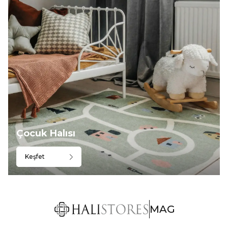
Çocuk Halısı
Keşfet
MAG