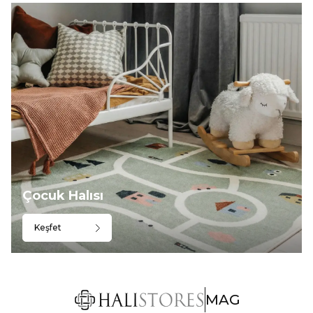
Çocuk Halısı
Keşfet
MAG