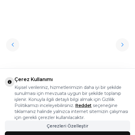
Hediye Halı Seçiminde Dikkat Edilmesi Gerekenler
Söz konusu sevdiklere hediye almak olunca kişisel aksesuarlar oldukça
revaçta. Ancak bu aksesuarların oldukça klişe olabileceğini söylemek de
mümkün. Peki sevdikleriniz için özel, sıra dışı, her daim kullanılabilen,
Çerez Kullanımı
uzun ömürlü ve işlevsel bir hediye seçmek istemez misiniz? İşte bu
noktada halı çeşitleri oldukça iyi bir seçenek olur.
Kişisel verileriniz, hizmetlerimizin daha iyi bir şekilde
Devamını Oku
sunulması için mevzuata uygun bir şekilde toplanıp
işlenir. Konuyla ilgili detaylı bilgi almak için Gizlilik
Politikamızı inceleyebilirsiniz.
Reddet
seçeneğine
tıklamanız halinde yalnızca internet sitemizin çalışması
için gerekli çerezler kullanılacaktır.
Çerezleri Özelleştir