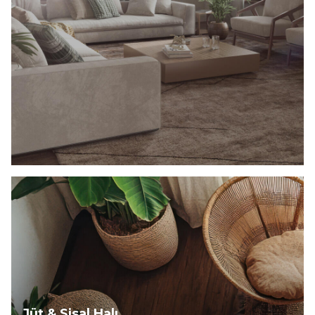
Keşfet
Jüt & Sisal Halı