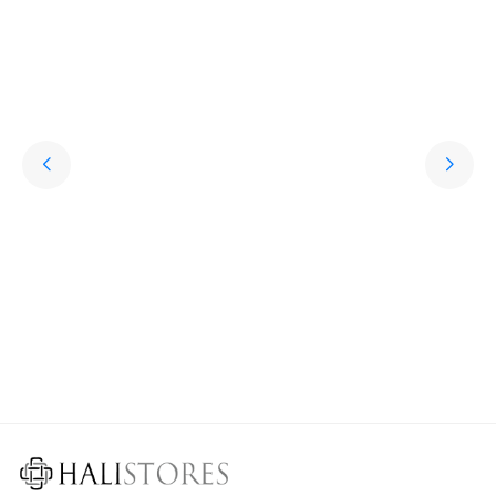
Hediye Halı Seçiminde Dikkat Edilmesi Gerekenler
Söz konusu sevdiklere hediye almak olunca kişisel aksesuarlar oldukça
revaçta. Ancak bu aksesuarların oldukça klişe olabileceğini söylemek de
mümkün. Peki sevdikleriniz için özel, sıra dışı, her daim kullanılabilen,
uzun ömürlü ve işlevsel bir hediye seçmek istemez misiniz? İşte bu
noktada halı çeşitleri oldukça iyi bir seçenek olur.
Devamını Oku