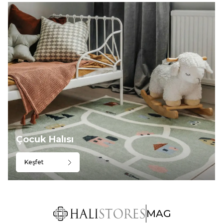
Çocuk Halısı
Keşfet
MAG