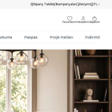
Sipariş Takibi
Kampanyalar
İletişim
TL
Favorilerim
Hesabım
Sepetim
Dokuma
Paspas
Proje Halıları
İndirimli