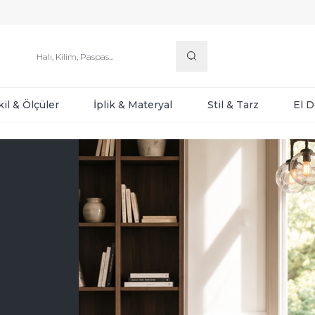
kil & Ölçüler
İplik & Materyal
Stil & Tarz
El 