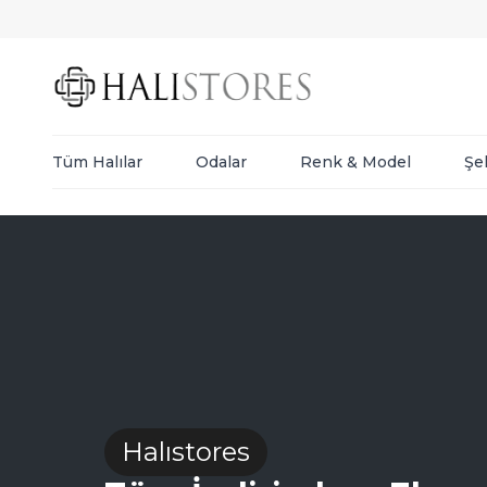
Tüm Halılar
Odalar
Renk & Model
Şe
Halıstores