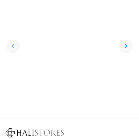
Hediye Halı Seçiminde Dikkat Edilmesi Gerekenler
Söz konusu sevdiklere hediye almak olunca kişisel aksesuarlar oldukça
revaçta. Ancak bu aksesuarların oldukça klişe olabileceğini söylemek de
mümkün. Peki sevdikleriniz için özel, sıra dışı, her daim kullanılabilen,
uzun ömürlü ve işlevsel bir hediye seçmek istemez misiniz? İşte bu
noktada halı çeşitleri oldukça iyi bir seçenek olur.
Devamını Oku