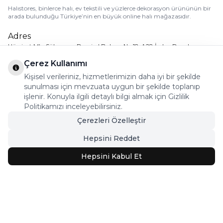
Halıstores, binlerce halı, ev tekstili ve yüzlerce dekorasyon ürününün bir
arada bulunduğu Türkiye’nin en büyük online halı mağazasıdır.
Adres
Hürriyet Mh. Süleyman Demirel Bulvarı No:18-A28 İzdep Depoları
Müşteri Hizmetleri
Çerez Kullanımı
0538 542 60 50
Kişisel verileriniz, hizmetlerimizin daha iyi bir şekilde
sunulması için mevzuata uygun bir şekilde toplanıp
Sosyal Medya
işlenir. Konuyla ilgili detaylı bilgi almak için Gizlilik
Politikamızı inceleyebilirsiniz.
Çerezleri Özelleştir
Uygulamamızı İndirin
Hepsini Reddet
Hepsini Kabul Et
Kurumsal
İnsan Kaynakları
Hakkımızda