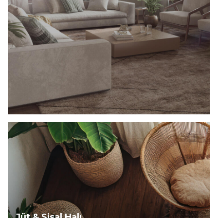
Keşfet
Jüt & Sisal Halı