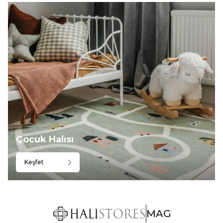
Çocuk Halısı
Keşfet
MAG