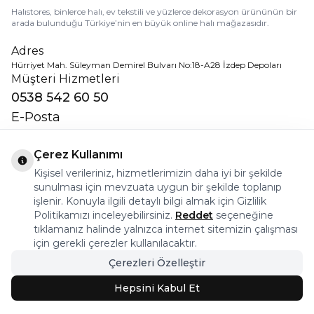
Halıstores, binlerce halı, ev tekstili ve yüzlerce dekorasyon ürününün bir
arada bulunduğu Türkiye’nin en büyük online halı mağazasıdır.
Adres
Hürriyet Mah. Süleyman Demirel Bulvarı No:18-A28 İzdep Depoları
Müşteri Hizmetleri
0538 542 60 50
E-Posta
destek@halistores.com
Çerez Kullanımı
Sosyal Medya
Kişisel verileriniz, hizmetlerimizin daha iyi bir şekilde
sunulması için mevzuata uygun bir şekilde toplanıp
işlenir. Konuyla ilgili detaylı bilgi almak için Gizlilik
Politikamızı inceleyebilirsiniz.
Reddet
seçeneğine
Uygulamamızı İndirin
tıklamanız halinde yalnızca internet sitemizin çalışması
için gerekli çerezler kullanılacaktır.
Çerezleri Özelleştir
Hepsini Kabul Et
Kurumsal