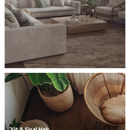
Keşfet
Jüt & Sisal Halı