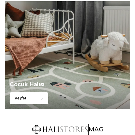
Çocuk Halısı
Keşfet
MAG