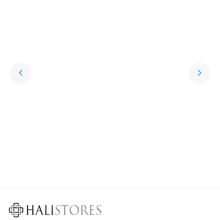
Hediye Halı Seçiminde Dikkat Edilmesi Gerekenler
Söz konusu sevdiklere hediye almak olunca kişisel aksesuarlar oldukça
revaçta. Ancak bu aksesuarların oldukça klişe olabileceğini söylemek de
mümkün. Peki sevdikleriniz için özel, sıra dışı, her daim kullanılabilen,
uzun ömürlü ve işlevsel bir hediye seçmek istemez misiniz? İşte bu
noktada halı çeşitleri oldukça iyi bir seçenek olur.
Devamını Oku