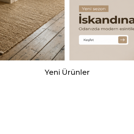
Yeni Ürünler
Yumuşak Dokulu Makine Halısı Shr 01 Krem