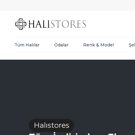
Tüm Halılar
Odalar
Renk & Model
Şe
Halıstores