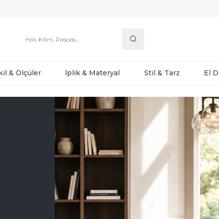
kil & Ölçüler
İplik & Materyal
Stil & Tarz
El 