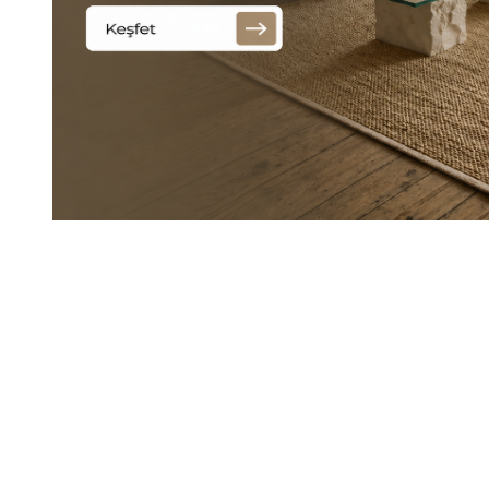
Halıstores
Halıstores Vintage Eskitme Desenli Modern 
Favorilere Ekle
15.989,60
TL
%
50
7.994,80
TL
2.Ürüne Sepette
İndirim