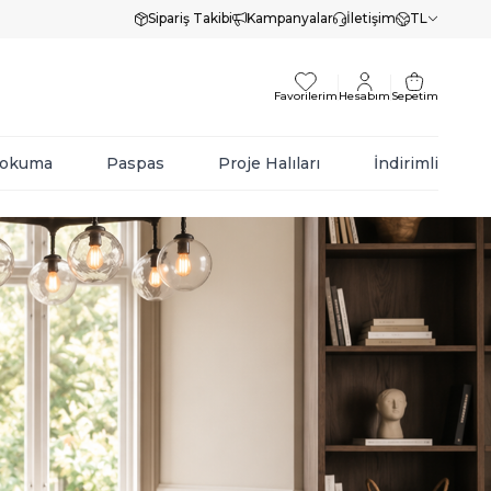
Sipariş Takibi
Kampanyalar
İletişim
TL
Favorilerim
Hesabım
Sepetim
Dokuma
Paspas
Proje Halıları
İndirimli